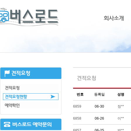
번호
등록일
성명
6859
06-30
정**
6858
06-26
이**
6857
06-25
박**