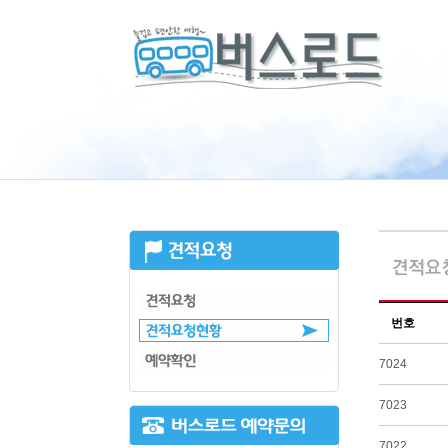
번호
7024
7023
7022