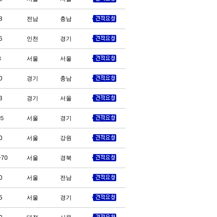
8
전남
충남
5
인천
경기
8
서울
서울
0
경기
충남
3
경기
서울
５
서울
경기
0
서울
강원
~70
서울
경북
0
서울
전남
5
서울
경기