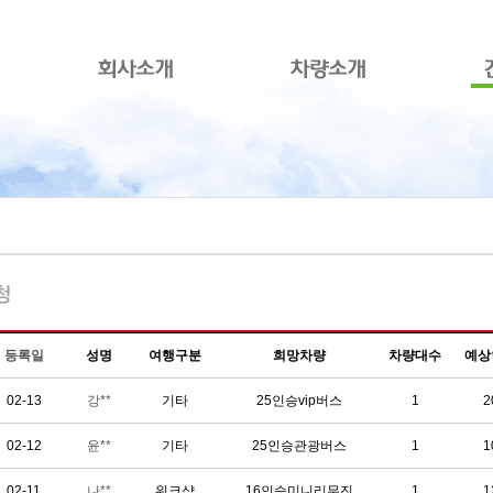
본문으로 바로가기
등록일
성명
여행구분
희망차량
차량대수
예상
02-13
강**
기타
25인승vip버스
1
2
02-12
윤**
기타
25인승관광버스
1
1
02-11
나**
워크샵
16인승미니리무진
1
1