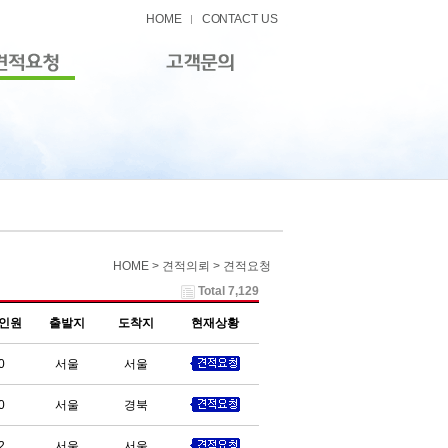
HOME
CONTACT US
HOME > 견적의뢰 > 견적요청
Total 7,129
인원
출발지
도착지
현재상황
0
서울
서울
0
서울
경북
2
서울
서울