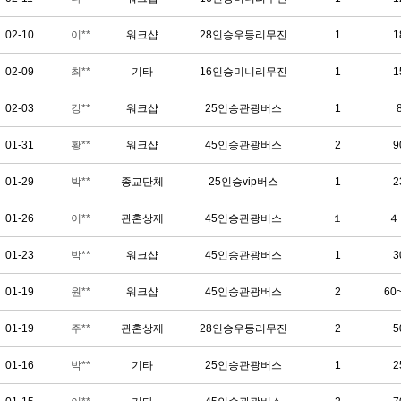
02-10
이**
워크샵
28인승우등리무진
1
1
02-09
최**
기타
16인승미니리무진
1
1
02-03
강**
워크샵
25인승관광버스
1
01-31
황**
워크샵
45인승관광버스
2
9
01-29
박**
종교단체
25인승vip버스
1
2
01-26
이**
관혼상제
45인승관광버스
１
４
01-23
박**
워크샵
45인승관광버스
1
3
01-19
원**
워크샵
45인승관광버스
2
60
01-19
주**
관혼상제
28인승우등리무진
2
5
01-16
박**
기타
25인승관광버스
1
2