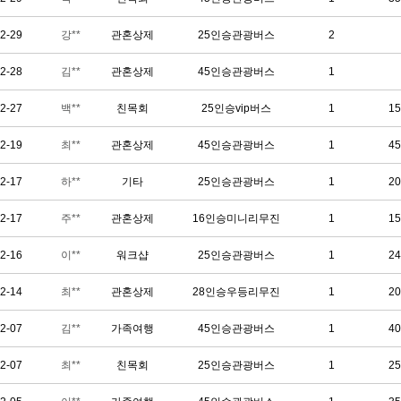
2-29
강**
관혼상제
25인승관광버스
2
2-28
김**
관혼상제
45인승관광버스
1
2-27
백**
친목회
25인승vip버스
1
15
2-19
최**
관혼상제
45인승관광버스
1
45
2-17
하**
기타
25인승관광버스
1
20
2-17
주**
관혼상제
16인승미니리무진
1
15
2-16
이**
워크샵
25인승관광버스
1
24
2-14
최**
관혼상제
28인승우등리무진
1
20
2-07
김**
가족여행
45인승관광버스
1
40
2-07
최**
친목회
25인승관광버스
1
25