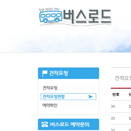
번호
34
1
33
1
32
1