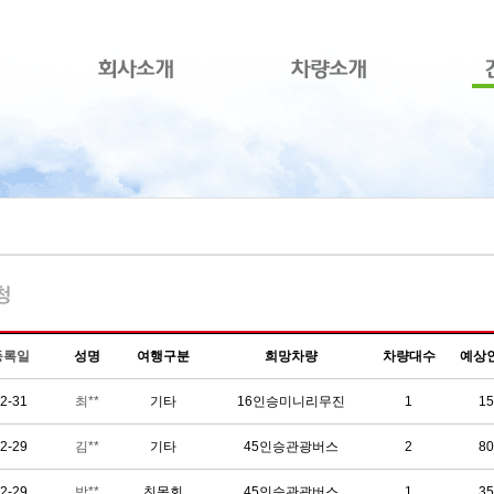
본문으로 바로가기
등록일
성명
여행구분
희망차량
차량대수
예상
2-31
최**
기타
16인승미니리무진
1
15
2-29
김**
기타
45인승관광버스
2
80
2-29
박**
친목회
45인승관광버스
1
35