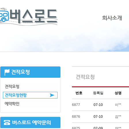
번호
등록일
성명
6877
07-10
이**
6876
07-10
김**
6875
07-09
안**